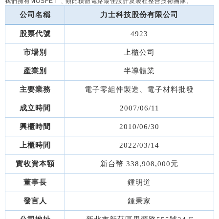
我們擁有MOSFET ﹑類比積體電路最佳設計及製程整合技術團隊。
公司名稱
力士科技股份有限公司
股票代號
4923
市場別
上櫃公司
產業別
半導體業
主要業務
電子零組件製造、電子材料批發
成立時間
2007/06/11
興櫃時間
2010/06/30
上櫃時間
2022/03/14
338,908,000
元
實收資本額
新台幣
董事長
鍾明道
發言人
鍾秉家